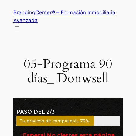
BrandingCenter® – Formación Inmobiliaria
Avanzada
05-Programa 90
días_ Donwsell
PASO DEL 2/3
Tu proceso de compra está en un
75%
¡Espera! No cierres esta página